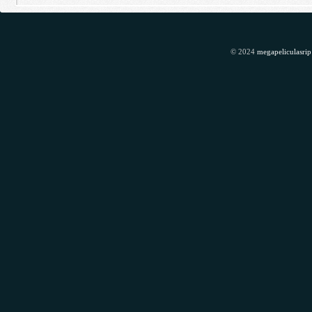
© 2024
megapeliculasrip