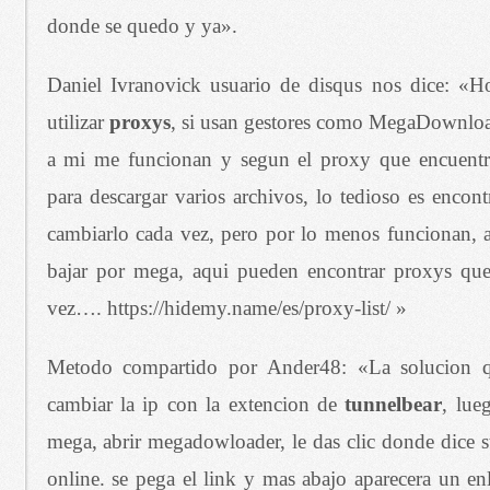
donde se quedo y ya».
Daniel Ivranovick usuario de disqus nos dice: «H
utilizar
proxys
, si usan gestores como MegaDownloa
a mi me funcionan y segun el proxy que encuentre
para descargar varios archivos, lo tedioso es encon
cambiarlo cada vez, pero por lo menos funcionan, 
bajar por mega, aqui pueden encontrar proxys que
vez…. https://hidemy.name/es/proxy-list/ »
Metodo compartido por Ander48: «La solucion q
cambiar la ip con la extencion de
tunnelbear
, lue
mega, abrir megadowloader, le das clic donde dice s
online. se pega el link y mas abajo aparecera un en