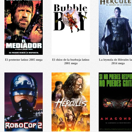
El protector latino 2005 mega
El chico de la burbuja latino
La leyenda de Hércules la
2001 mega
2014 mega