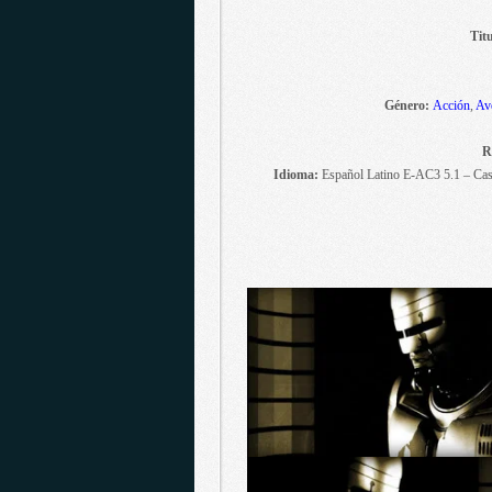
Titu
Género:
Acción
,
Av
R
Idioma:
Español Latino E-AC3 5.1 – Cas