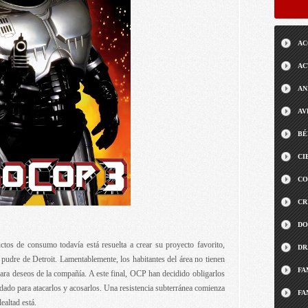
AC
AC
AN
AV
BÉ
CI
CO
CR
DO
s de consumo todavía está resuelta a crear su proyecto favorito,
DR
e pudre de Detroit. Lamentablemente, los habitantes del área no tienen
FA
ara deseos de la compañía. A este final, OCP han decidido obligarlos
dado para atacarlos y acosarlos. Una resistencia subterránea comienza
FA
ealtad está.