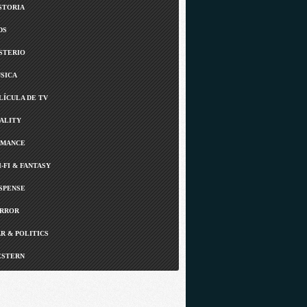
STORIA
DS
STERIO
SICA
LÍCULA DE TV
ALITY
MANCE
I-FI & FANTASY
SPENSE
RROR
R & POLITICS
STERN