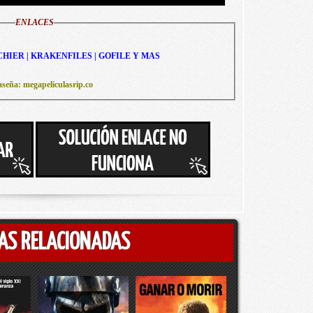
ENLACES
CHIER | KRAKENFILES | GOFILE Y MAS
seña: megapeliculasrip.co
AS RELACIONADAS