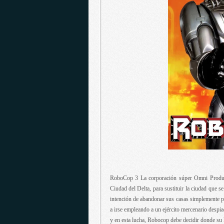
RoboCop 3 La corporación súper Omni Producto
Ciudad del Delta, para sustituir la ciudad que s
intención de abandonar sus casas simplemente p
a irse empleando a un ejército mercenario despia
y en esta lucha, Robocop debe decidir donde su l