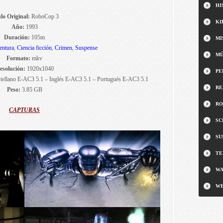
HI
lo Original:
RoboCop 3
KI
Año:
1993
Duración:
105m
MI
entura
,
Ciencia ficción
,
Crimen
,
Suspense
MÚ
Formato:
mkv
esolución:
1920x1040
PE
tellano E-AC3 5.1 – Inglés E-AC3 5.1 – Portugués E-AC3 5.1
RE
Peso:
3.85 GB
RO
CAPTURAS
SC
SU
TE
WA
WE