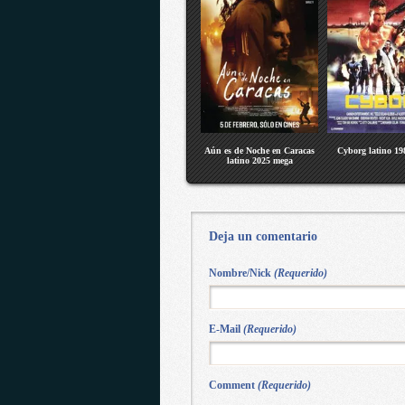
Aún es de Noche en Caracas
Cyborg latino 1
latino 2025 mega
Deja un comentario
Nombre/Nick
(Requerido)
E-Mail
(Requerido)
Comment
(Requerido)