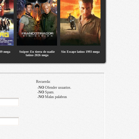
989 mega
Sniper: En tierra de nadie
Sin Escape latino 1993 mega
latino 2026 mega
Recuerda:
-
NO
Ofender usuarios.
-
NO
Spam.
-
NO
Malas palabras