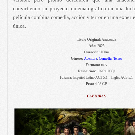
convirtiendo su proyecto cinematográfico en una luch
película combina comedia, acción y terror en una experi
única.
Titulo Original:
Anaconda
Año:
2025
Duración:
100m
Género:
Aventura
,
Comedia
,
Terror
Formato:
mkv
Resolución:
1920x1080p
Idioma:
Español Latino AC3 5.1 – Inglés AC3 5.1
Peso:
4.08 GB
CAPTURAS