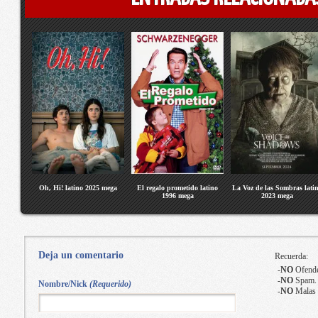
Oh, Hi! latino 2025 mega
El regalo prometido latino
La Voz de las Sombras lati
1996 mega
2023 mega
Deja un comentario
Recuerda:
-
NO
Ofende
-
NO
Spam.
Nombre/Nick
(Requerido)
-
NO
Malas 