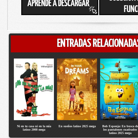
ENTRADAS RELACIONADA
Ni en tu casa ni en la mía
En sueños latino 2025 mega
Bob Esponja: En busca d
latino 2008 mega
los pantalones cuadrados
latino 2025 mega