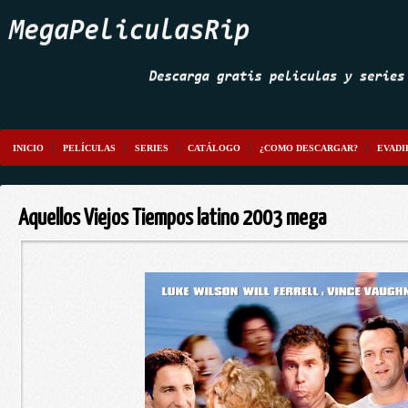
INICIO
PELÍCULAS
SERIES
CATÁLOGO
¿COMO DESCARGAR?
EVADI
Aquellos Viejos Tiempos latino 2003 mega