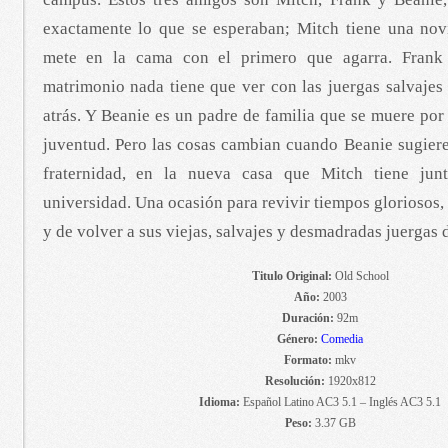
exactamente lo que se esperaban; Mitch tiene una no
mete en la cama con el primero que agarra. Frank
matrimonio nada tiene que ver con las juergas salvajes
atrás. Y Beanie es un padre de familia que se muere por
juventud. Pero las cosas cambian cuando Beanie sugiere
fraternidad, en la nueva casa que Mitch tiene ju
universidad. Una ocasión para revivir tiempos gloriosos
y de volver a sus viejas, salvajes y desmadradas juergas 
Titulo Original:
Old School
Año:
2003
Duración:
92m
Género:
Comedia
Formato:
mkv
Resolución:
1920x812
Idioma:
Español Latino AC3 5.1 – Inglés AC3 5.1
Peso:
3.37 GB