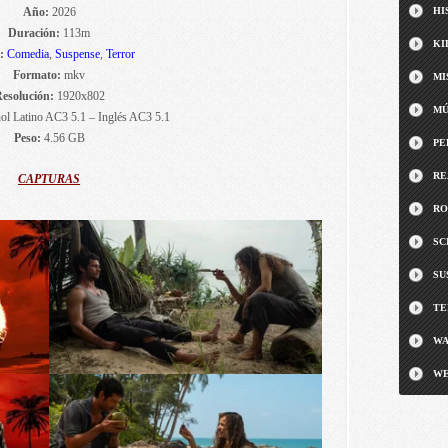
Año:
2026
HI
Duración:
113m
KI
o:
Comedia
,
Suspense
,
Terror
Formato:
mkv
MI
esolución:
1920x802
MÚ
l Latino AC3 5.1 – Inglés AC3 5.1
Peso:
4.56 GB
PE
RE
CAPTURAS
RO
SC
SU
TE
WA
WE