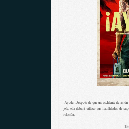
¡Ayuda! Después de que un accidente de avión d
jefe, ella deberá utilizar sus habilidades de s
relación.
Tit