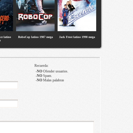
ce latino
RoboCop latino 1987 mega
Jack Frost latino 1998 mega
a
Recuerda:
-
NO
Ofender usuarios.
-
NO
Spam.
-
NO
Malas palabras