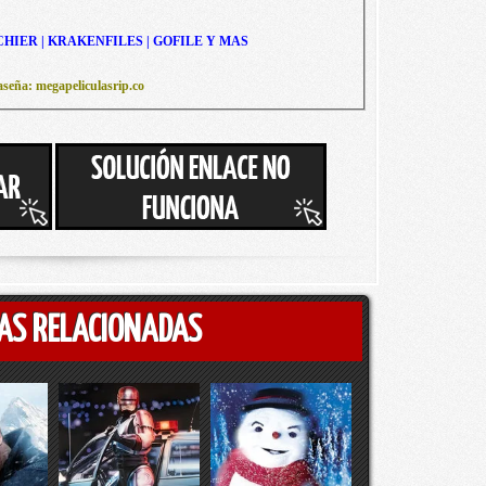
CHIER | KRAKENFILES | GOFILE Y MAS
seña: megapeliculasrip.co
AS RELACIONADAS