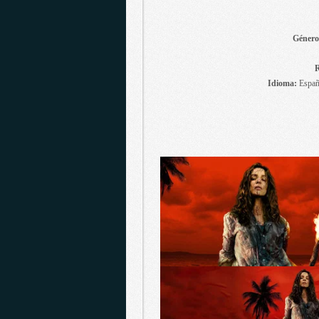
Géner
R
Idioma:
Españo