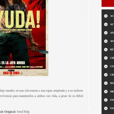
AC
AC
AN
AV
BÉ
CI
CO
CR
DO
eje varados en una isla remota a una capaz empleada y a su molesto
DR
upervivencia para mantenerlos a ambos con vida, a pesar de su difícil
FA
FA
ulo Original:
Send Help