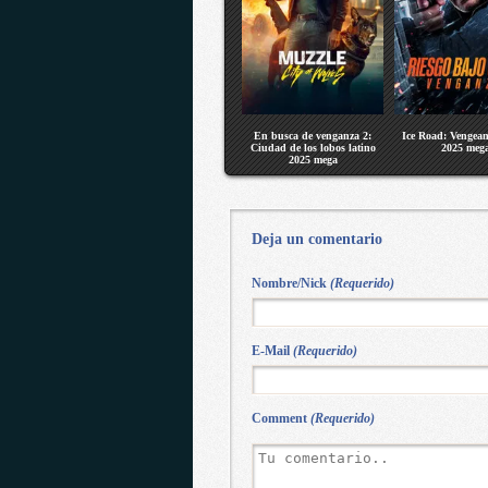
En busca de venganza 2:
Ice Road: Vengean
Ciudad de los lobos latino
2025 meg
2025 mega
Deja un comentario
Nombre/Nick
(Requerido)
E-Mail
(Requerido)
Comment
(Requerido)