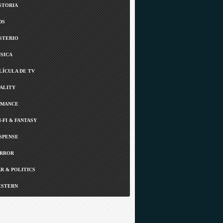
STORIA
DS
STERIO
SICA
LÍCULA DE TV
ALITY
MANCE
I-FI & FANTASY
SPENSE
RROR
R & POLITICS
STERN