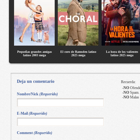
Pequeñas grandes amigas
El coro de Ramsden latino
La hora de los valientes
latino 2003 mega
2025 mega
latino 2025 mega
Deja un comentario
Recuerda:
-
NO
Ofende
-
NO
Spam.
Nombre/Nick
(Requerido)
-
NO
Malas 
E-Mail
(Requerido)
Comment
(Requerido)