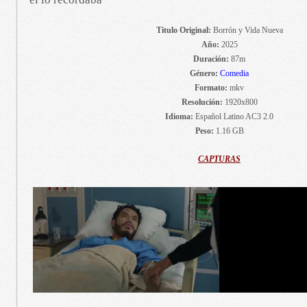
Titulo Original:
Borrón y Vida Nueva
Año:
2025
Duración:
87m
Género:
Comedia
Formato:
mkv
Resolución:
1920x800
Idioma:
Español Latino AC3 2.0
Peso:
1.16 GB
CAPTURAS