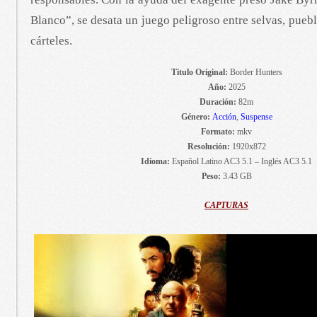
Blanco”, se desata un juego peligroso entre selvas, puebl
cárteles.
Titulo Original:
Border Hunters
Año:
2025
Duración:
82m
Género:
Acción
,
Suspense
Formato:
mkv
Resolución:
1920x872
Idioma:
Español Latino AC3 5.1 – Inglés AC3 5.1
Peso:
3.43 GB
CAPTURAS