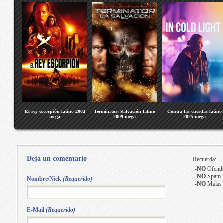
El rey escorpión latino 2002
Terminator: Salvación latino
Contra las cuerdas latino
mega
2009 mega
2025 mega
Deja un comentario
Recuerda:
-
NO
Ofende
-
NO
Spam.
Nombre/Nick
(Requerido)
-
NO
Malas 
E-Mail
(Requerido)