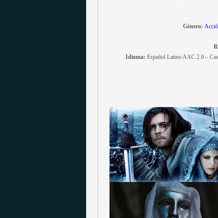
Género:
Acció
R
Idioma:
Español Latino AAC 2.0 – Cas