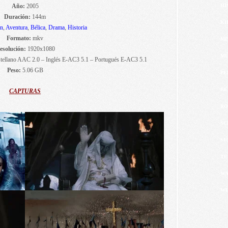
Año:
2005
HI
Duración:
144m
KI
n
,
Aventura
,
Bélica
,
Drama
,
Historia
Formato:
mkv
MI
esolución:
1920x1080
MÚ
tellano AAC 2.0 – Inglés E-AC3 5.1 – Portugués E-AC3 5.1
Peso:
5.06 GB
PE
RE
CAPTURAS
RO
SC
SU
TE
WA
WE