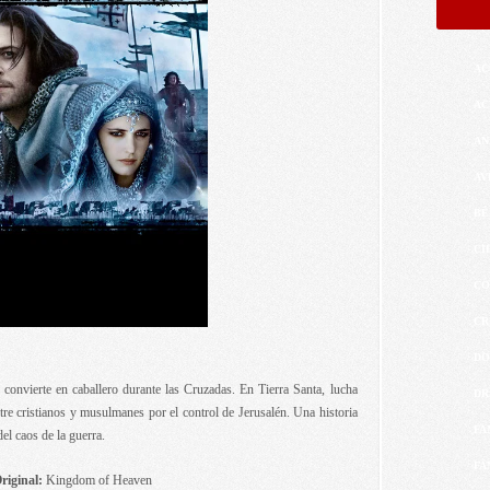
AC
AC
AN
AV
BÉ
CI
CO
CR
DO
 convierte en caballero durante las Cruzadas. En Tierra Santa, lucha
DR
entre cristianos y musulmanes por el control de Jerusalén. Una historia
FA
el caos de la guerra.
FA
riginal:
Kingdom of Heaven