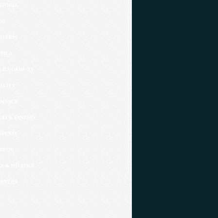
STORIA
DS
STERIO
SICA
LÍCULA DE TV
ALITY
MANCE
I-FI & FANTASY
SPENSE
RROR
R & POLITICS
STERN