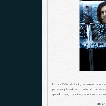
Cruzada Balian de Ibelin, un herrero francés se
por la paz y la justicia en medio del conflicto 
épica de coraje, redención y sacrificio en medio d
Titulo O