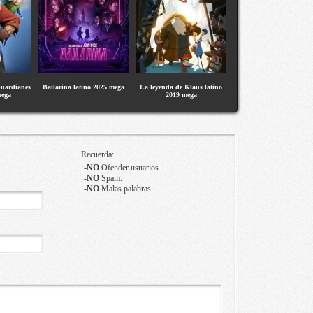
Guardianes
Bailarina latino 2025 mega
La leyenda de Klaus latino
mega
2019 mega
Recuerda:
-
NO
Ofender usuarios.
-
NO
Spam.
-
NO
Malas palabras