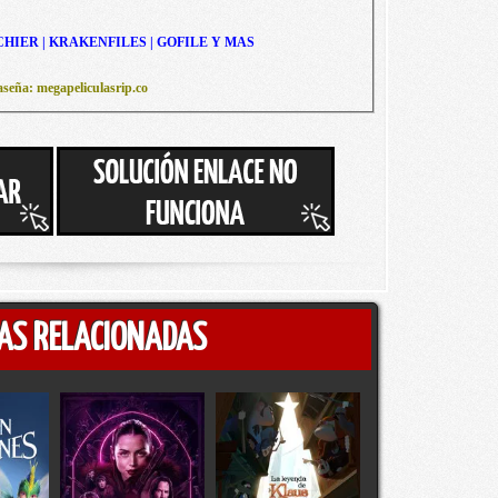
CHIER | KRAKENFILES | GOFILE Y MAS
seña: megapeliculasrip.co
AS RELACIONADAS