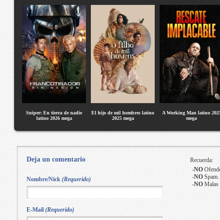
Sniper: En tierra de nadie
El hijo de mil hombres latino
A Working Man latino 202
latino 2026 mega
2025 mega
mega
Deja un comentario
Recuerda:
-
NO
Ofende
-
NO
Spam.
Nombre/Nick
(Requerido)
-
NO
Malas 
E-Mail
(Requerido)