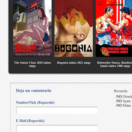
The Senior Class 2016 latino
Bugonia latino 2025 mega
Retroceder Nunca, Rendirs
mega
Jamás latino 1986 mega
Deja un comentario
Recuerda:
-
NO
Ofende
-
NO
Spam.
Nombre/Nick
(Requerido)
-
NO
Malas 
E-Mail
(Requerido)