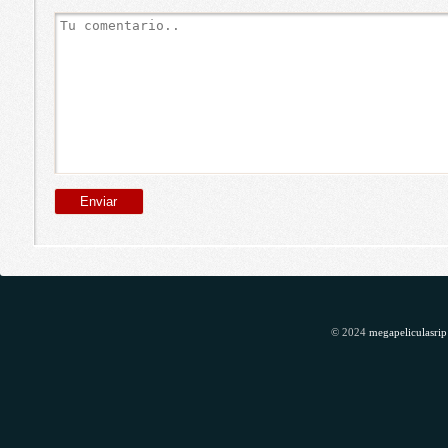
© 2024
megapeliculasrip