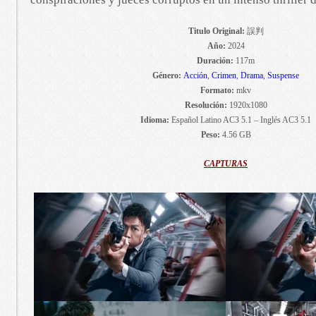
Titulo Original:
誤判
Año:
2024
Duración:
117m
Género:
Acción
,
Crimen
,
Drama
,
Suspense
Formato:
mkv
Resolución:
1920x1080
Idioma:
Español Latino AC3 5.1 – Inglés AC3 5.1
Peso:
4.56 GB
CAPTURAS