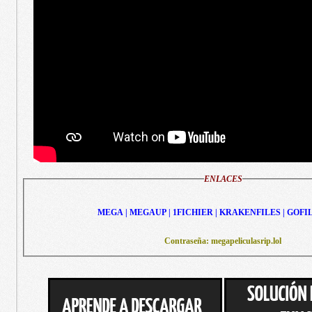
ENLACES
MEGA | MEGAUP | 1FICHIER | KRAKENFILES | GOFI
Contraseña: megapeliculasrip.lol