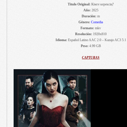
Titulo Original:
Кімге керексің?
Año:
2025
Duración:
m
Género:
Comedia
Formato:
mkv
Resolución:
1920x810
Idioma:
Español Latino AAC 2.0 – Kazajo AC3 5.1
Peso:
4.99 GB
CAPTURAS