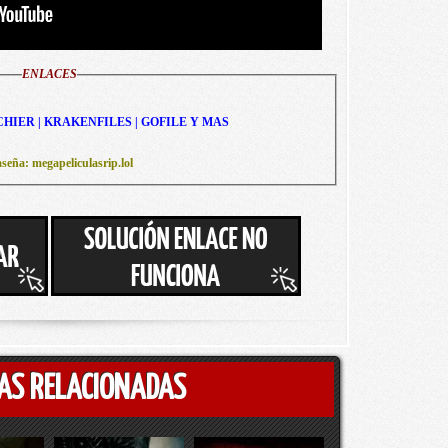
ENLACES
CHIER | KRAKENFILES | GOFILE Y MAS
seña: megapeliculasrip.lol
AS RELACIONADAS