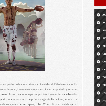
AC
AC
AN
AV
BÉ
CI
CO
CR
DO
rnes que ha dedicado su vida y su identidad al fútbol americano. En
DR
ano profesional, Cam es atacado por un hincha desquiciado y sufre un
FA
 carrera. Justo cuando todo parece perdido, Cam recibe un salvavidas
uarterback ocho veces campeón y megaestrella cultural, se ofrece a
FA
saiah comparte con su esposa, Elsie White. Pero a medida que el