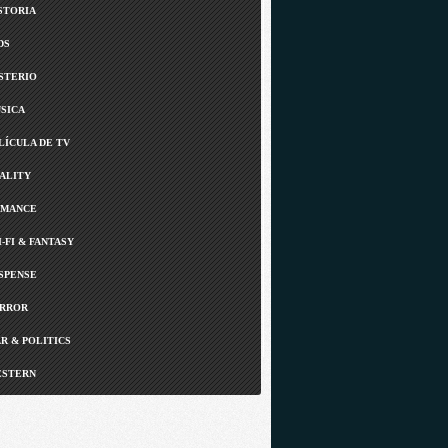
STORIA
DS
STERIO
SICA
LÍCULA DE TV
ALITY
MANCE
I-FI & FANTASY
SPENSE
RROR
R & POLITICS
STERN