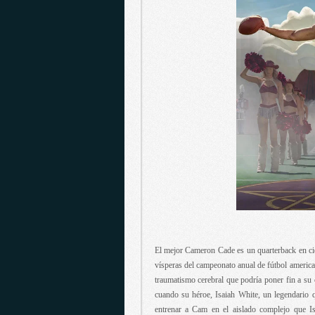
El mejor Cameron Cade es un quarterback en cie
vísperas del campeonato anual de fútbol americ
traumatismo cerebral que podría poner fin a su
cuando su héroe, Isaiah White, un legendario q
entrenar a Cam en el aislado complejo que I