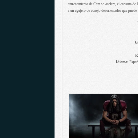
entrenamiento de Cam se acelera, el carisma de 
a un agujero de conejo desorientador que puede 
G
R
Idioma:
Españo