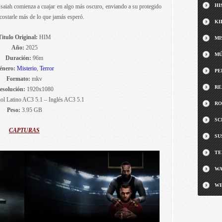
HI
Isaiah comienza a cuajar en algo más oscuro, enviando a su protegido
costarle más de lo que jamás esperó.
KI
Titulo Original:
HIM
MI
Año:
2025
MÚ
Duración:
96m
énero:
Misterio
,
Terror
PE
Formato:
mkv
RE
esolución:
1920x1080
l Latino AC3 5.1 – Inglés AC3 5.1
RO
Peso:
3.95 GB
SC
CAPTURAS
SU
TE
WA
WE