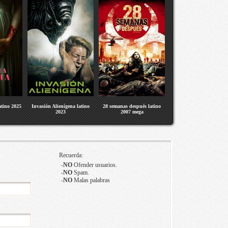
atino 2025
Invasión Alienígena latino
28 semanas después latino
2023
2007 mega
Recuerda:
-
NO
Ofender usuarios.
-
NO
Spam.
-
NO
Malas palabras