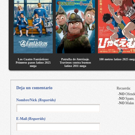
Los Cuatro Fantásticos:
Patrulla de Aterrizaje.
100 metros latino 2025 meg
Primeros pasos latino 2025
Traviesos contra buenos
mega
latino 2011 mega
Deja un comentario
Recuerda:
-
NO
Ofende
-
NO
Spam.
Nombre/Nick
(Requerido)
-
NO
Malas 
E-Mail
(Requerido)