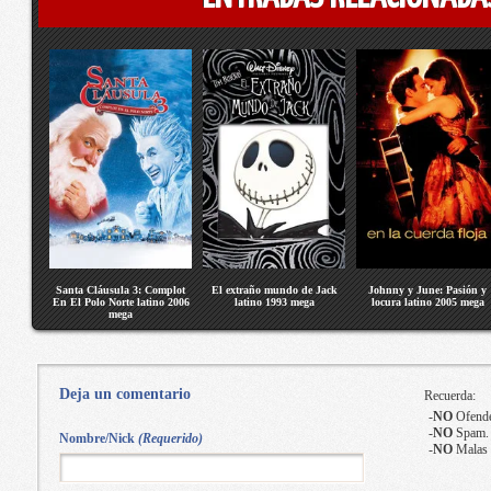
Santa Cláusula 3: Complot
El extraño mundo de Jack
Johnny y June: Pasión y
En El Polo Norte latino 2006
latino 1993 mega
locura latino 2005 mega
mega
Deja un comentario
Recuerda:
-
NO
Ofende
-
NO
Spam.
Nombre/Nick
(Requerido)
-
NO
Malas 