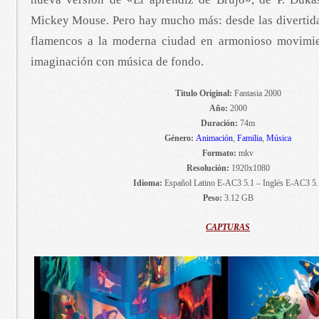
Mickey Mouse. Pero hay mucho más: desde las divertida
flamencos a la moderna ciudad en armonioso movimie
imaginación con música de fondo.
Titulo Original:
Fantasia 2000
Año:
2000
Duración:
74m
Género:
Animación
,
Familia
,
Música
Formato:
mkv
Resolución:
1920x1080
Idioma:
Español Latino E-AC3 5.1 – Inglés E-AC3 5.
Peso:
3.12 GB
CAPTURAS