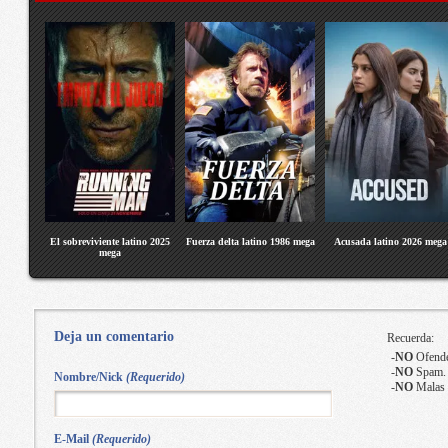
El sobreviviente latino 2025
Fuerza delta latino 1986 mega
Acusada latino 2026 mega
mega
Deja un comentario
Recuerda:
-
NO
Ofende
-
NO
Spam.
Nombre/Nick
(Requerido)
-
NO
Malas 
E-Mail
(Requerido)