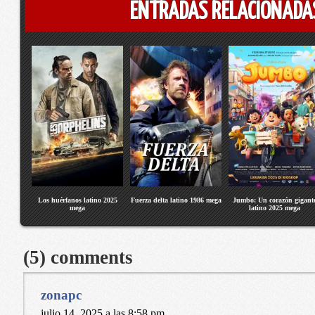
ENTRADAS RELACIONADA
Los huérfanos latino 2025
Fuerza delta latino 1986 mega
Jumbo: Un corazón gigant
mega
latino 2025 mega
(5) comments
zonapc
julio 14, 2025 a las 8:58 pm