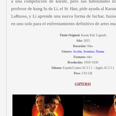
a una competición de kárate, pero sus habilidades no
profesor de kung fu de Li, el Sr. Han, pide ayuda al Karat
LaRusso, y Li aprende una nueva forma de luchar, fusio
en uno solo para el enfrentamiento definitivo de artes ma
Titulo Original:
Karate Kid: Legends
Año:
2025
Duración:
94m
Género:
Acción
,
Aventura
,
Drama
Formato:
mkv
Resolución:
1918×1039
Idioma:
Español Latino AC3 5.1 – Inglés AC3 5.1
Peso:
3.01 GB
CAPTURAS