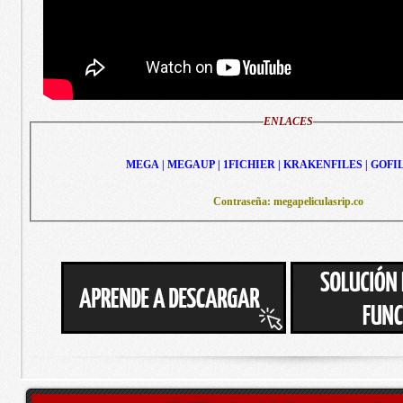
ENLACES
MEGA | MEGAUP | 1FICHIER | KRAKENFILES | GOFI
Contraseña: megapeliculasrip.co