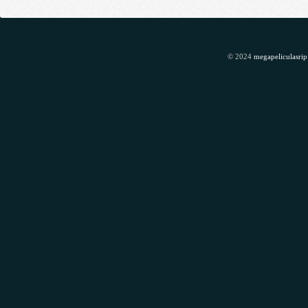
© 2024
megapeliculasrip