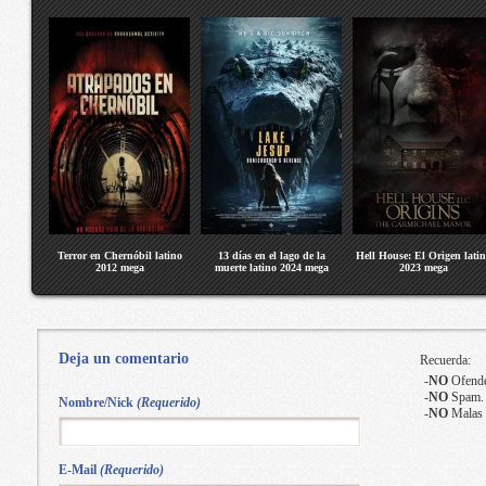
Terror en Chernóbil latino
13 días en el lago de la
Hell House: El Origen lati
2012 mega
muerte latino 2024 mega
2023 mega
Deja un comentario
Recuerda:
-
NO
Ofende
-
NO
Spam.
Nombre/Nick
(Requerido)
-
NO
Malas 
E-Mail
(Requerido)