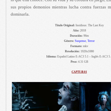
sus propios demonios mientras lucha contra fuerzas 
dominarla.
Titulo Original:
Insidious: The Last Key
Año:
2018
Duración:
96m
Género:
Suspense
,
Terror
Formato:
mkv
Resolución:
1920x1080
Idioma:
Español Latino E-AC3 5.1 – Inglés E-AC3 5.
Peso:
4.31 GB
CAPTURAS