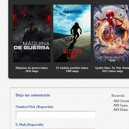
Máquina de guerra latino
El eslabón perdido latino
Spider-Man: No Way Hom
2026 mega
1988 mega
2021 latino mega
Deja un comentario
Recuerda:
-
NO
Ofende
-
NO
Spam.
Nombre/Nick
(Requerido)
-
NO
Malas 
E-Mail
(Requerido)