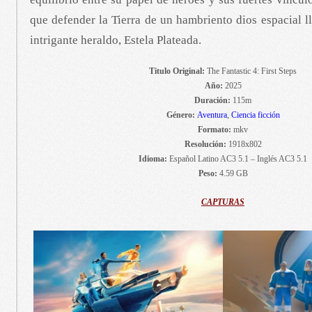
que defender la Tierra de un hambriento dios espacial 
intrigante heraldo, Estela Plateada.
Titulo Original:
The Fantastic 4: First Steps
Año:
2025
Duración:
115m
Género:
Aventura
,
Ciencia ficción
Formato:
mkv
Resolución:
1918x802
Idioma:
Español Latino AC3 5.1 – Inglés AC3 5.1
Peso:
4.59 GB
CAPTURAS