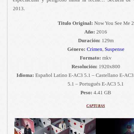
2013.
Titulo Original:
Now You See Me 2
Año:
2016
Duración:
129m
Género:
Crimen
,
Suspense
Formato:
mkv
Resolución:
1920x800
Idioma:
Español Latino E-AC3 5.1 – Castellano E-AC3
5.1 – Portugués E-AC3 5.1
Peso:
4.41 GB
CAPTURAS