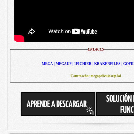
ENLACES
MEGA | MEGAUP | 1FICHIER | KRAKENFILES | GOFI
Contraseña: megapeliculasrip.lol