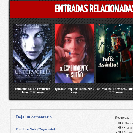
ENTRADAS RELACIONADA
Inframundo: La Evolución
Quédate Despierto latino 2023
Un robo muy navideño lati
latino 2006 mega
mega
2025 mega
Deja un comentario
Recuerda:
-
NO
Ofende
-
NO
Spam.
Nombre/Nick
(Requerido)
-
NO
Malas 