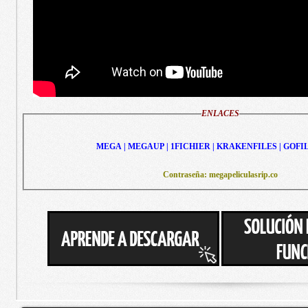
ENLACES
MEGA | MEGAUP | 1FICHIER | KRAKENFILES | GOFI
Contraseña: megapeliculasrip.co