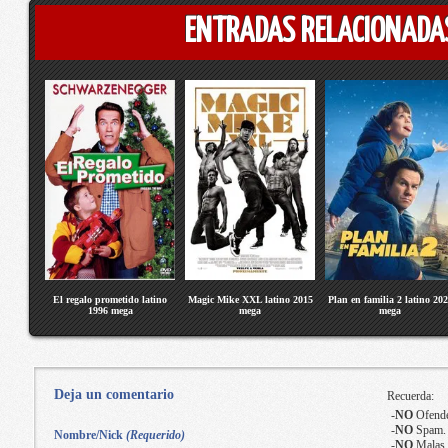
ENTRADAS RELACIONADA
El regalo prometido latino
Magic Mike XXL latino 2015
Plan en familia 2 latino 20
1996 mega
mega
mega
Deja un comentario
Recuerda:
-
NO
Ofende
-
NO
Spam.
Nombre/Nick
(Requerido)
-
NO
Malas 