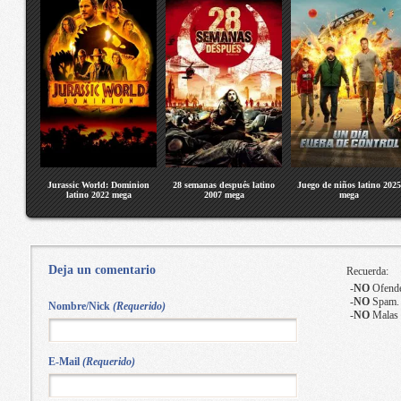
Jurassic World: Dominion
28 semanas después latino
Juego de niños latino 2025
latino 2022 mega
2007 mega
mega
Deja un comentario
Recuerda:
-
NO
Ofende
-
NO
Spam.
Nombre/Nick
(Requerido)
-
NO
Malas 
E-Mail
(Requerido)