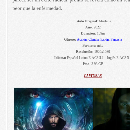
peor que la enfermedad.
Titulo Original:
Morbius
Año:
2022
Duración:
109m
Género:
Acción
,
Ciencia ficción
,
Fantasía
Formato:
mkv
Resolución:
1920x1080
Idioma:
Español Latino E-AC3 5.1 – Inglés E-AC3 5.
Peso:
3.93 GB
CAPTURAS