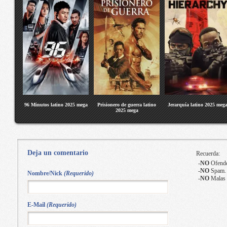
96 Minutos latino 2025 mega
Prisionero de guerra latino
Jerarquía latino 2025 meg
2025 mega
Deja un comentario
Recuerda:
-
NO
Ofende
-
NO
Spam.
Nombre/Nick
(Requerido)
-
NO
Malas 
E-Mail
(Requerido)