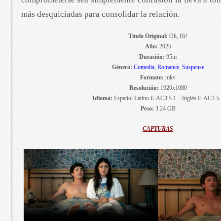
más desquiciadas para consolidar la relación.
Titulo Original:
Oh, Hi!
Año:
2025
Duración:
95m
Género:
Comedia
,
Romance
,
Suspense
Formato:
mkv
Resolución:
1920x1080
Idioma:
Español Latino E-AC3 5.1 – Inglés E-AC3 5.
Peso:
3.24 GB
CAPTURAS