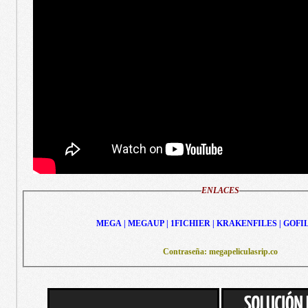
ENLACES
MEGA | MEGAUP | 1FICHIER | KRAKENFILES | GOFI
Contraseña: megapeliculasrip.co