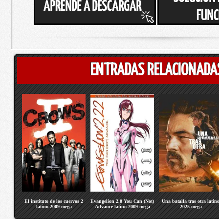
ENTRADAS RELACIONADA
El instituto de los cuervos 2
Evangelion 2.0 You Can (Not)
Una batalla tras otra latin
latino 2009 mega
Advance latino 2009 mega
2025 mega