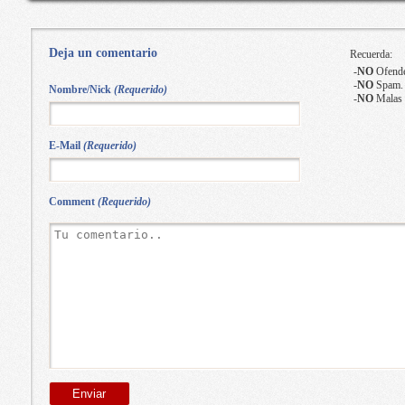
Deja un comentario
Recuerda:
-
NO
Ofende
-
NO
Spam.
Nombre/Nick
(Requerido)
-
NO
Malas 
E-Mail
(Requerido)
Comment
(Requerido)