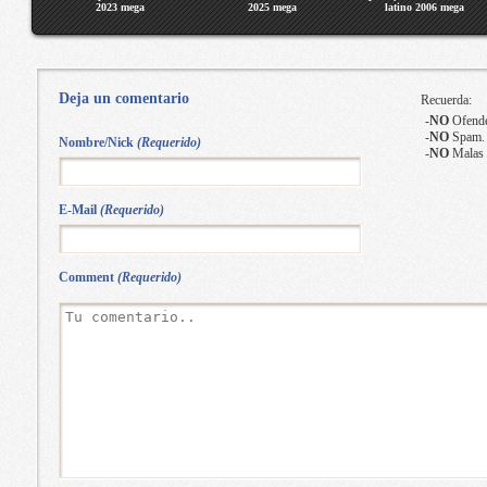
2023 mega
2025 mega
latino 2006 mega
Deja un comentario
Recuerda:
-
NO
Ofende
-
NO
Spam.
Nombre/Nick
(Requerido)
-
NO
Malas 
E-Mail
(Requerido)
Comment
(Requerido)