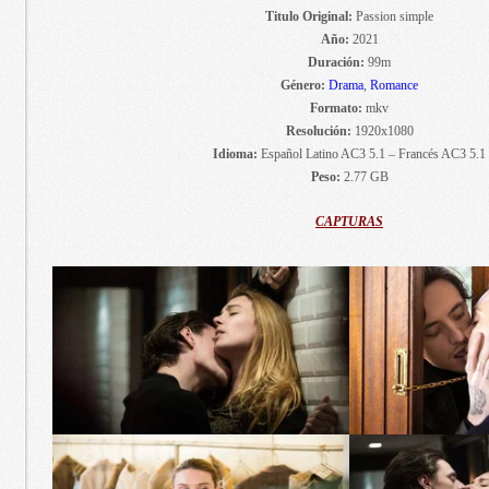
Titulo Original:
Passion simple
Año:
2021
Duración:
99m
Género:
Drama
,
Romance
Formato:
mkv
Resolución:
1920x1080
Idioma:
Español Latino AC3 5.1 – Francés AC3 5.1
Peso:
2.77 GB
CAPTURAS