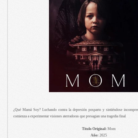
¿Qué Mamá Soy? Luchando contra la depresión posparto y sintiéndose incompre
comienza a experimentar visiones aterradoras que presagian una tragedia final
Titulo Original:
Mom
Año:
2025