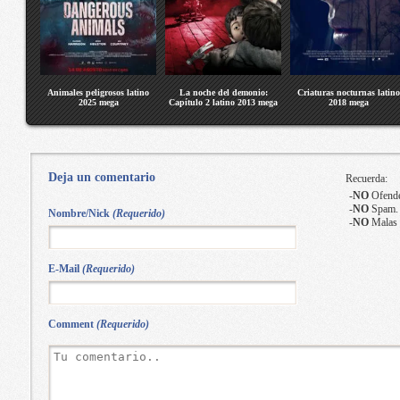
Animales peligrosos latino
La noche del demonio:
Criaturas nocturnas latino
2025 mega
Capítulo 2 latino 2013 mega
2018 mega
Deja un comentario
Recuerda:
-
NO
Ofende
-
NO
Spam.
Nombre/Nick
(Requerido)
-
NO
Malas 
E-Mail
(Requerido)
Comment
(Requerido)