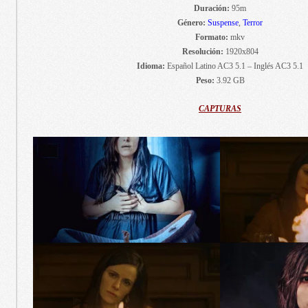
Duración:
95m
Género:
Suspense
,
Terror
Formato:
mkv
Resolución:
1920x804
Idioma:
Español Latino AC3 5.1 – Inglés AC3 5.1
Peso:
3.92 GB
CAPTURAS