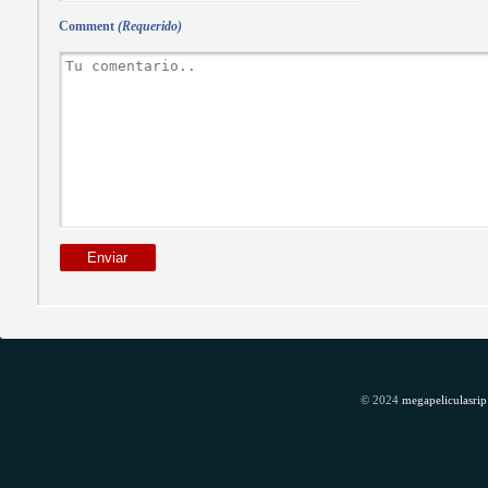
Comment
(Requerido)
© 2024
megapeliculasrip