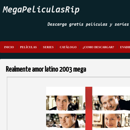
INICIO
PELÍCULAS
SERIES
CATÁLOGO
¿COMO DESCARGAR?
EVADI
Realmente amor latino 2003 mega