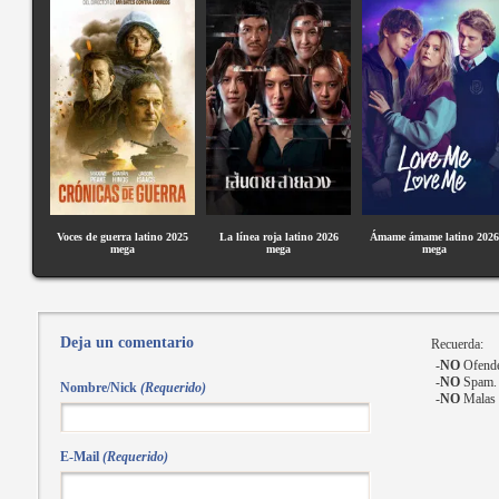
Voces de guerra latino 2025
La línea roja latino 2026
Ámame ámame latino 2026
mega
mega
mega
Deja un comentario
Recuerda:
-
NO
Ofende
-
NO
Spam.
Nombre/Nick
(Requerido)
-
NO
Malas 
E-Mail
(Requerido)