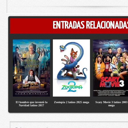
ENTRADAS RELACIONADA
El hombre que inventó la
Zootopia 2 latino 2025 mega
Scary Movie 3 latino 2003
Navidad latino 2017
mega