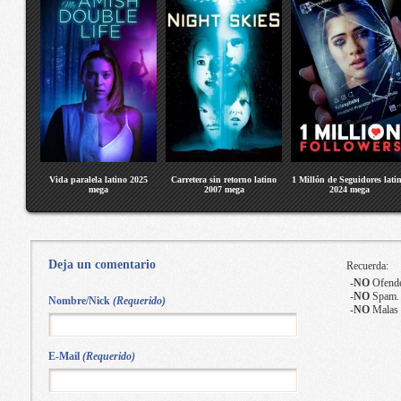
Vida paralela latino 2025
Carretera sin retorno latino
1 Millón de Seguidores lati
mega
2007 mega
2024 mega
Deja un comentario
Recuerda:
-
NO
Ofende
-
NO
Spam.
Nombre/Nick
(Requerido)
-
NO
Malas 
E-Mail
(Requerido)