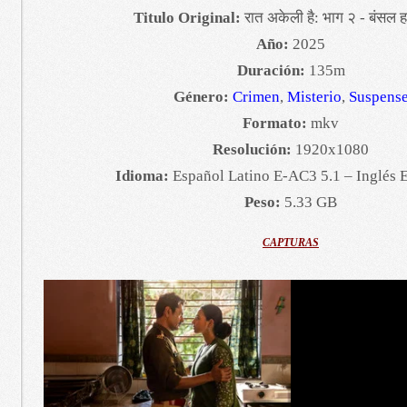
Titulo Original:
रात अकेली है: भाग २ - बंसल ह
Año:
2025
Duración:
135m
Género:
Crimen
,
Misterio
,
Suspens
Formato:
mkv
Resolución:
1920x1080
Idioma:
Español Latino E-AC3 5.1 – Inglés 
Peso:
5.33 GB
CAPTURAS