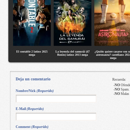
El contable 2 latino 2025
La leyenda del samurái (47
¿Quién quiere casarse con 
mega
Ronin) latino 2013 mega
astronauta? castellano 202
mega
Deja un comentario
Recuerda:
-
NO
Ofende
-
NO
Spam.
Nombre/Nick
(Requerido)
-
NO
Malas 
E-Mail
(Requerido)
Comment
(Requerido)