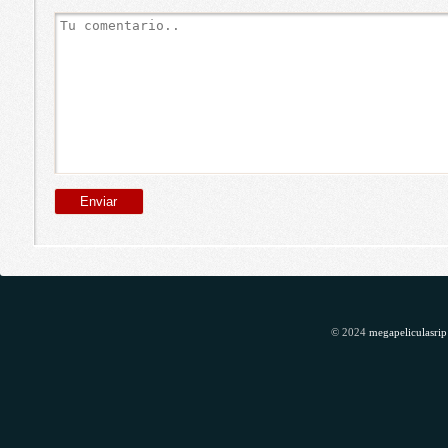
© 2024
megapeliculasrip