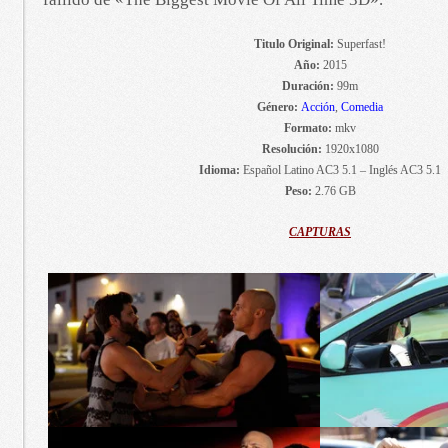
Titulo Original:
Superfast!
Año:
2015
Duración:
99m
Género:
Acción
,
Comedia
Formato:
mkv
Resolución:
1920x1080
Idioma:
Español Latino AC3 5.1 – Inglés AC3 5.1
Peso:
2.76 GB
CAPTURAS