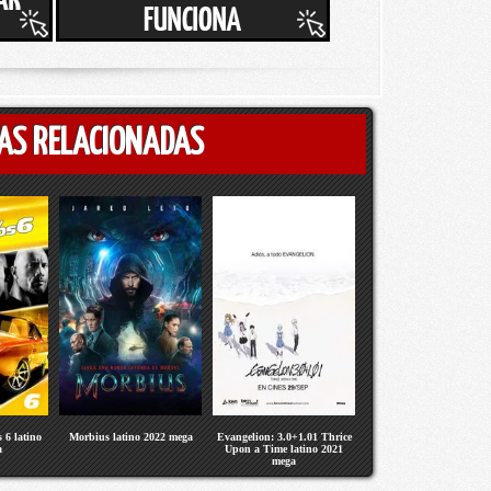
AS RELACIONADAS
 6 latino
Morbius latino 2022 mega
Evangelion: 3.0+1.01 Thrice
a
Upon a Time latino 2021
mega