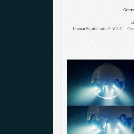
Géner
R
Idioma:
Español Latino E-AC3 5.1 – Cas