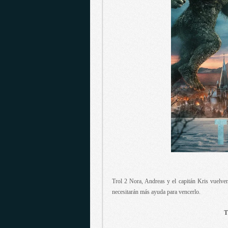
Trol 2 Nora, Andreas y el capitán Kris vuelven
necesitarán más ayuda para vencerlo.
T