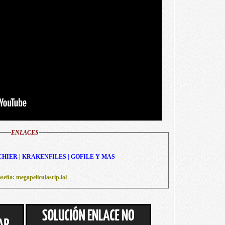
ENLACES
CHIER | KRAKENFILES | GOFILE Y MAS
seña: megapeliculasrip.lol