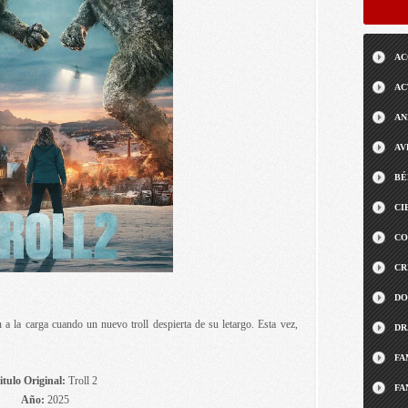
AC
AC
AN
AV
BÉ
CI
CO
CR
DO
 a la carga cuando un nuevo troll despierta de su letargo. Esta vez,
DR
FA
itulo Original:
Troll 2
FA
Año:
2025