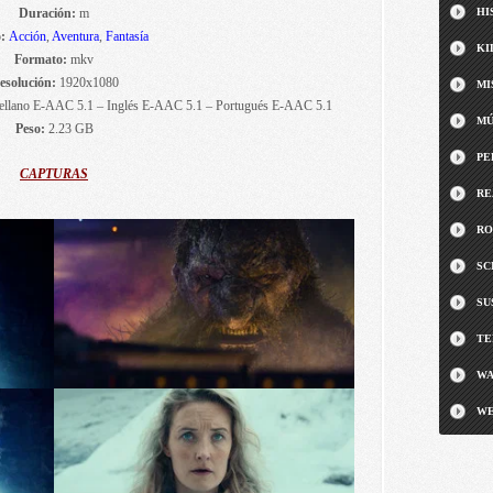
Duración:
m
HI
o:
Acción
,
Aventura
,
Fantasía
KI
Formato:
mkv
esolución:
1920x1080
MI
tellano E-AAC 5.1 – Inglés E-AAC 5.1 – Portugués E-AAC 5.1
MÚ
Peso:
2.23 GB
PE
CAPTURAS
RE
RO
SC
SU
TE
WA
WE