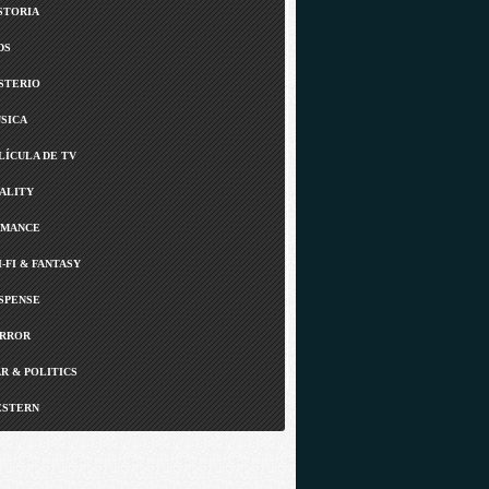
STORIA
DS
STERIO
SICA
LÍCULA DE TV
ALITY
MANCE
I-FI & FANTASY
SPENSE
RROR
R & POLITICS
STERN