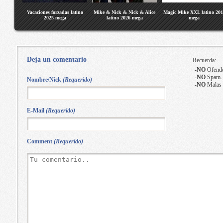
Vacaciones forzadas latino
Mike & Nick & Nick & Alice
Magic Mike XXL latino 201
2025 mega
latino 2026 mega
mega
Deja un comentario
Recuerda:
-
NO
Ofende
-
NO
Spam.
Nombre/Nick
(Requerido)
-
NO
Malas 
E-Mail
(Requerido)
Comment
(Requerido)