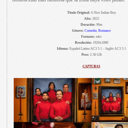
Titulo Original:
A Nice Indian Boy
Año:
2025
Duración:
96m
Género:
Comedia
,
Romance
Formato:
mkv
Resolución:
1920x1080
Idioma:
Español Latino AC3 5.1 – Inglés AC3 5.1
Peso:
2.36 GB
CAPTURAS