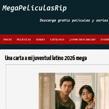
INICIO
PELÍCULAS
SERIES
CATÁLOGO
¿COMO DESCARGAR?
EVADI
Una carta a mi juventud latino 2026 mega