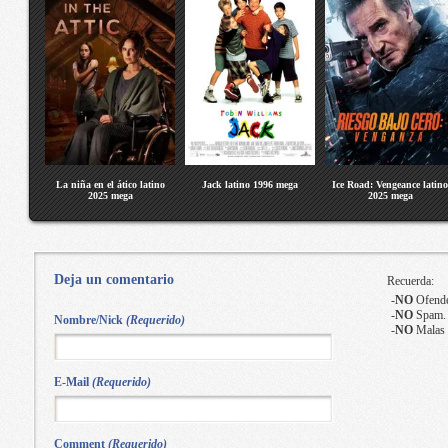
La niña en el ático latino
Jack latino 1996 mega
Ice Road: Vengeance latino
2025 mega
2025 mega
Deja un comentario
Recuerda:
-
NO
Ofende
-
NO
Spam.
Nombre/Nick
(Requerido)
-
NO
Malas 
E-Mail
(Requerido)
Comment
(Requerido)