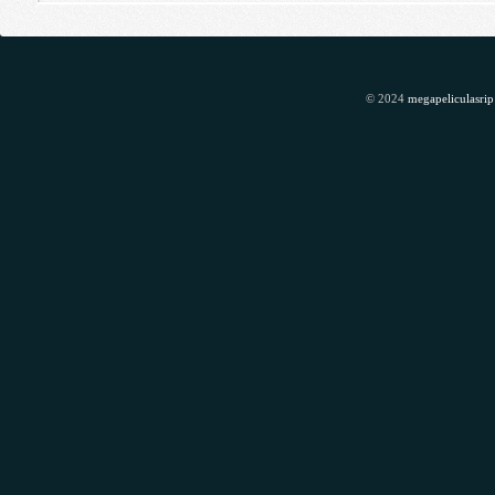
© 2024
megapeliculasrip