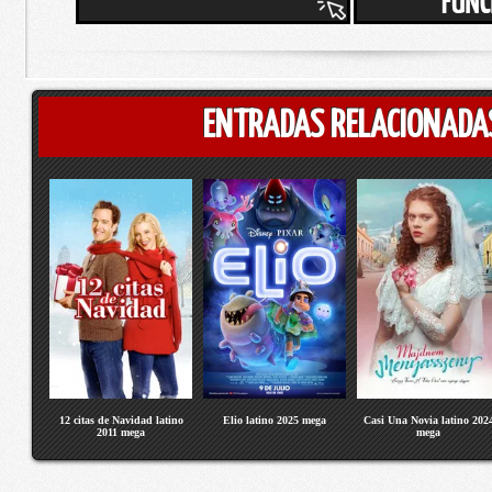
ENTRADAS RELACIONADA
12 citas de Navidad latino
Elio latino 2025 mega
Casi Una Novia latino 202
2011 mega
mega