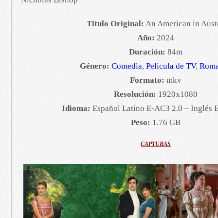
Titulo Original:
An American in Aust
Año:
2024
Duración:
84m
Género:
Comedia
,
Película de TV
,
Roma
Formato:
mkv
Resolución:
1920x1080
Idioma:
Español Latino E-AC3 2.0 – Inglés 
Peso:
1.76 GB
CAPTURAS