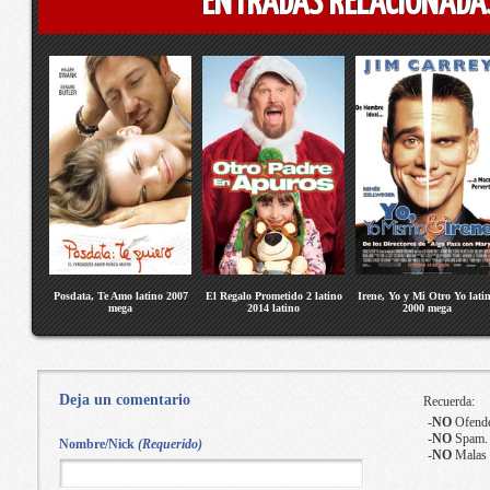
ENTRADAS RELACIONADA
Posdata, Te Amo latino 2007
El Regalo Prometido 2 latino
Irene, Yo y Mi Otro Yo lati
mega
2014 latino
2000 mega
Deja un comentario
Recuerda:
-
NO
Ofende
-
NO
Spam.
Nombre/Nick
(Requerido)
-
NO
Malas 