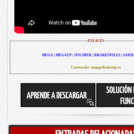
ENLACES
MEGA | MEGAUP | 1FICHIER | KRAKENFILES | GOFI
Contraseña: megapeliculasrip.co