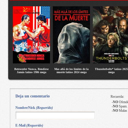
Retroceder Nunca, Rendirse
Mas allá de los limites de la
Thunderbolts* latino 2025
Jamás latino 1986 mega
muerte latino 2024 mega
mega
Deja un comentario
Recuerda:
-
NO
Ofende
-
NO
Spam.
Nombre/Nick
(Requerido)
-
NO
Malas 
E-Mail
(Requerido)