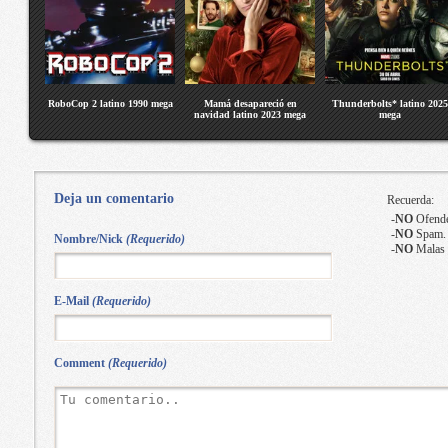
RoboCop 2 latino 1990 mega
Mamá desapareció en
Thunderbolts* latino 2025
navidad latino 2023 mega
mega
Deja un comentario
Recuerda:
-
NO
Ofende
-
NO
Spam.
Nombre/Nick
(Requerido)
-
NO
Malas 
E-Mail
(Requerido)
Comment
(Requerido)