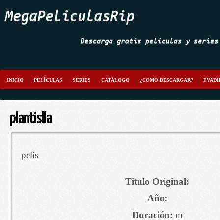
INICIO
PELÍCULAS
SERIES
CATÁLOGO
¿COMO DESCARGAR?
EVADI
plantislla
pelis
Titulo Original:
Año:
Duración:
m