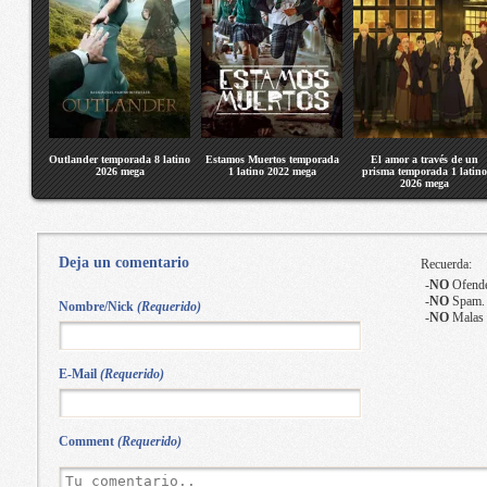
Outlander temporada 8 latino
Estamos Muertos temporada
El amor a través de un
2026 mega
1 latino 2022 mega
prisma temporada 1 latino
2026 mega
Deja un comentario
Recuerda:
-
NO
Ofende
-
NO
Spam.
Nombre/Nick
(Requerido)
-
NO
Malas 
E-Mail
(Requerido)
Comment
(Requerido)