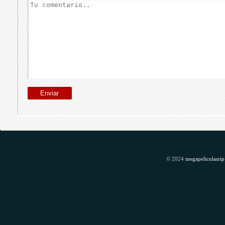
© 2024
megapeliculasrip