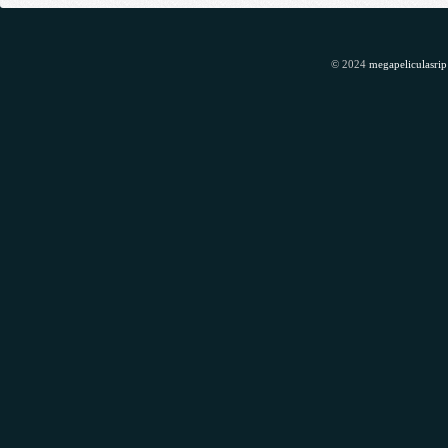
© 2024
megapeliculasrip