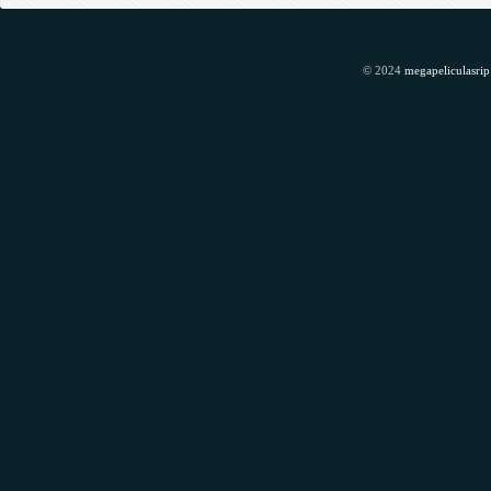
© 2024
megapeliculasrip