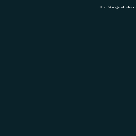
© 2024
megapeliculasrip