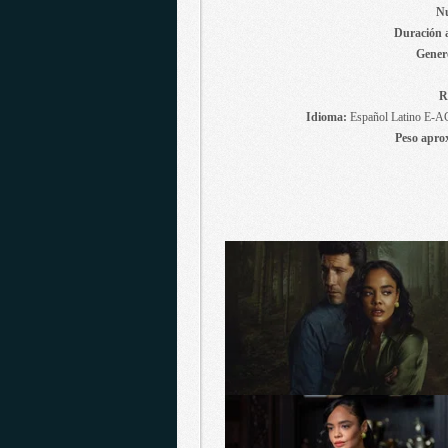
Nu
Duración 
Gener
R
Idioma:
Español Latino E-AC
Peso apro