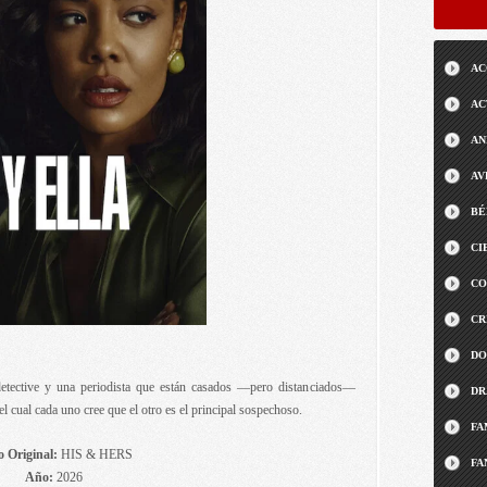
AC
AC
AN
AV
BÉ
CI
CO
CR
DO
etective y una periodista que están casados ―pero distanciados―
DR
l cual cada uno cree que el otro es el principal sospechoso.
FA
o Original:
HIS & HERS
FA
Año:
2026