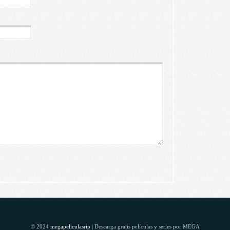
© 2024
megapeliculasrip
| Descarga gratis películas y series por MEGA