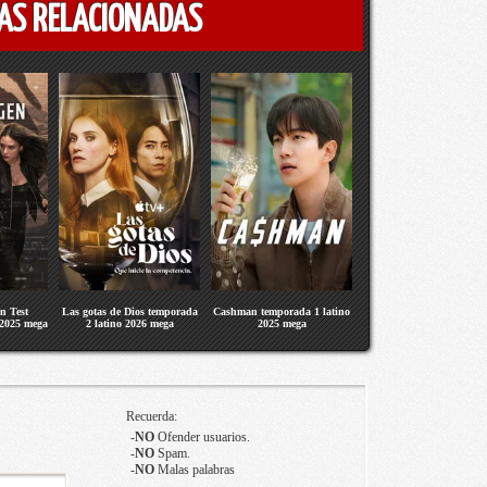
AS RELACIONADAS
n Test
Las gotas de Dios temporada
Cashman temporada 1 latino
 2025 mega
2 latino 2026 mega
2025 mega
Recuerda:
-
NO
Ofender usuarios.
-
NO
Spam.
-
NO
Malas palabras