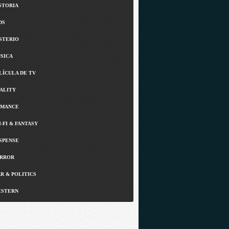
STORIA
DS
STERIO
SICA
LÍCULA DE TV
ALITY
MANCE
I-FI & FANTASY
SPENSE
RROR
R & POLITICS
STERN