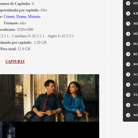
mero de Capítulos
: 6
HI
aproximada por capitulo:
43m
KI
o:
Crimen
,
Drama
,
Misterio
Formato:
mkv
MI
esolucion:
1920x1080
MÚ
3 5.1 – Castellano E-AC3 5.1 – Ingles E-AC3 5.1
ximado por capitulo:
2.29 GB
PE
Peso total:
12.9 GB
RE
CAPTURAS
RO
SC
SU
TE
WA
WE