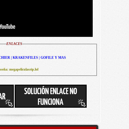
ENLACES
CHIER | KRAKENFILES | GOFILE Y MAS
seña: megapeliculasrip.lol