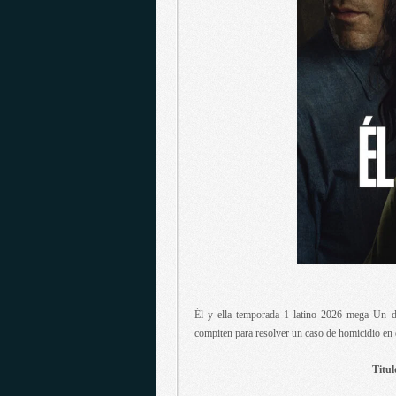
Él y ella temporada 1 latino 2026 mega Un d
compiten para resolver un caso de homicidio en e
Titul