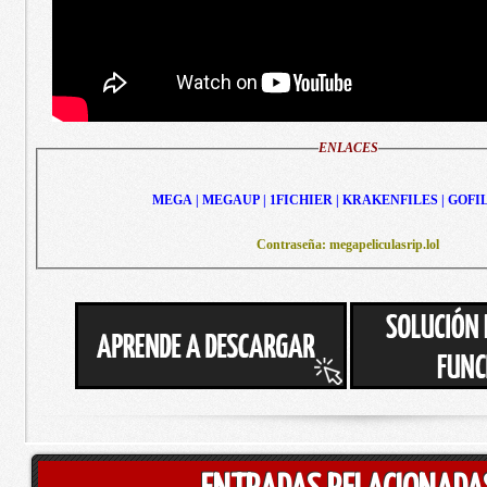
ENLACES
MEGA | MEGAUP | 1FICHIER | KRAKENFILES | GOFI
Contraseña: megapeliculasrip.lol