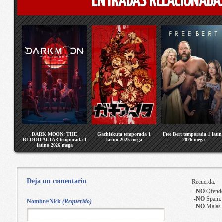
ENTRADAS RELACIONADA
DARK MOON: THE
Gachiakuta temporada 1
Free Bert temporada 1 latin
BLOOD ALTAR temporada 1
latino 2025 mega
2026 mega
latino 2026 mega
Deja un comentario
Recuerda:
-
NO
Ofende
-
NO
Spam.
Nombre/Nick
(Requerido)
-
NO
Malas 