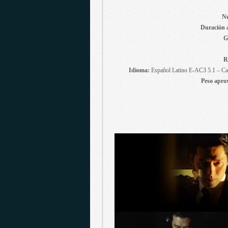
Nu
Duración 
G
R
Idioma:
Español Latino E-AC3 5.1 – Ca
Peso apro