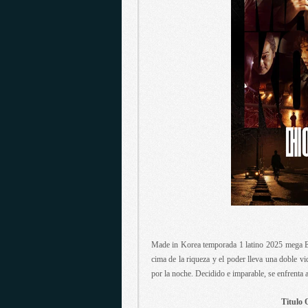
Made in Korea temporada 1 latino 2025 mega En
cima de la riqueza y el poder lleva una doble v
por la noche. Decidido e imparable, se enfrenta a
Titulo 