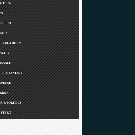
STORIA
DS
STERIO
SICA
LÍCULA DE TV
ALITY
MANCE
I-FI & FANTASY
SPENSE
RROR
R & POLITICS
STERN