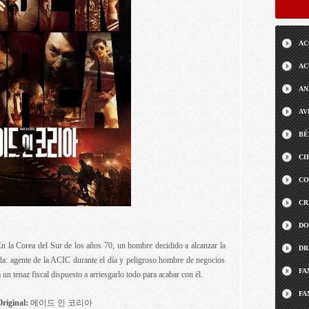
AC
AC
AN
AV
BÉ
CI
CO
CR
DO
 la Corea del Sur de los años 70, un hombre decidido a alcanzar la
DR
ida: agente de la ACIC durante el día y peligroso hombre de negocios
FA
 un tenaz fiscal dispuesto a arriesgarlo todo para acabar con él.
FA
Original:
메이드 인 코리아