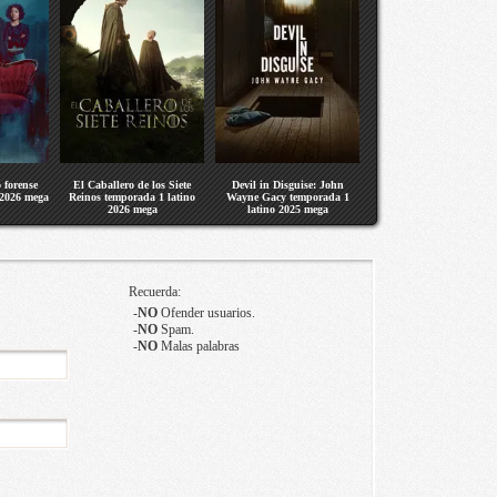
 forense
El Caballero de los Siete
Devil in Disguise: John
 2026 mega
Reinos temporada 1 latino
Wayne Gacy temporada 1
2026 mega
latino 2025 mega
Recuerda:
-
NO
Ofender usuarios.
-
NO
Spam.
-
NO
Malas palabras