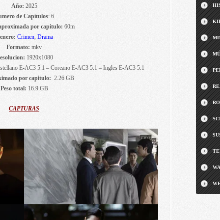
Año:
2025
HI
mero de Capítulos
: 6
KI
aproximada por capitulo:
60m
enero:
Crimen
,
Drama
MI
Formato:
mkv
MÚ
esolucion:
1920x1080
stellano E-AC3 5.1 – Coreano E-AC3 5.1 – Ingles E-AC3 5.1
PE
ximado por capitulo:
2.26 GB
RE
Peso total:
16.9 GB
RO
CAPTURAS
SC
SU
TE
WA
WE