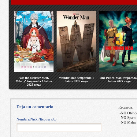
Pass the Monster Meat,
Wonder Man temporada 1
One Punch Man temporada
Milady! temporada 1 latino
latino 2026 mega
latino 2025 mega
2025 mega
Deja un comentario
Recuerda:
-
NO
Ofende
-
NO
Spam.
Nombre/Nick
(Requerido)
-
NO
Malas 