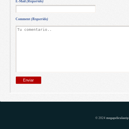
E-Mail
(Requerido)
Comment
(Requerido)
© 2024
megapeliculasrip