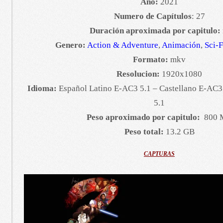
Año:
2021
Numero de Capítulos
: 27
Duración aproximada por capitulo:
Genero:
Action & Adventure
,
Animación
,
Sci-F
Formato:
mkv
Resolucion:
1920x1080
Idioma:
Español Latino E-AC3 5.1 – Castellano E-AC3
5.1
Peso aproximado por capitulo:
800 
Peso total:
13.2 GB
CAPTURAS