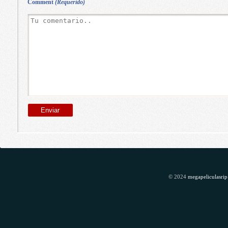
Comment
(Requerido)
© 2024
megapeliculasrip