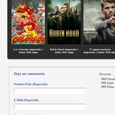
Los Colorado temporada 1
Robin Hood temporada 1
El agente nocturno
latino 2026 mega
latino 2025 mega
temporada 3 latino 2026 me
Deja un comentario
Recuerda:
-
NO
Ofende
-
NO
Spam.
Nombre/Nick
(Requerido)
-
NO
Malas 
E-Mail
(Requerido)