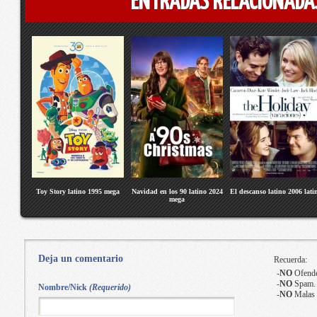
ENTRADAS RELACIONADA
Toy Story latino 1995 mega
Navidad en los 90 latino 2024
El descanso latino 2006 lati
mega
Deja un comentario
Recuerda:
-
NO
Ofende
-
NO
Spam.
Nombre/Nick
(Requerido)
-
NO
Malas 