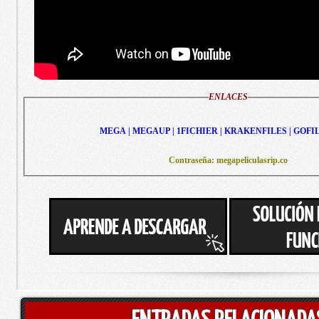
ENLACES
MEGA | MEGAUP | 1FICHIER | KRAKENFILES | GOFI
Contraseña: megapeliculasrip.co